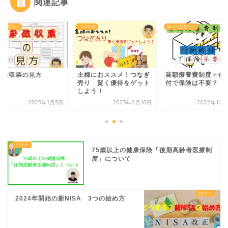
関連記事
ておきたい
イロイロ
知っておきたい
泉徴収票の見方
主婦におススメ！つなぎ
高額療養費制度＋付
売り 賢く優待をゲット
付で保険は不要？
しよう！
2023年1月5日
2023年2月10日
2022年12月
75歳以上の健康保険「後期高齢者医療制
度」について
2024年開始の新NISA 3つの始め方