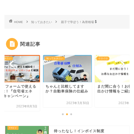
HOME
知っておきたい
親子で学ぼう！為替相場
関連記事
ておきたい
知っておきたい
イロイロ
宅リフォームで使える
ちゃんと比較してます
まだ間に合う！お得
助金！『住宅省エネ
か？自動車保険の仕組み
出かけ情報をご紹介
023キャンペーン』
.
2023年3月30日
2023年8
2023年8月3日
待ったなし！インボイス制度